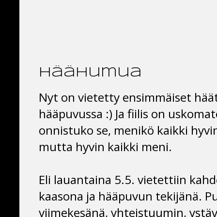
häähumua
Nyt on vietetty ensimmäiset hä
hääpuvussa :) Ja fiilis on uskomat
onnistuko se, menikö kaikki hyvin
mutta hyvin kaikki meni.
Eli lauantaina 5.5. vietettiin kah
kaasona ja hääpuvun tekijänä. P
viimekesänä, yhteistuumin, yst