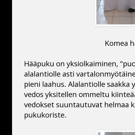
Komea hä
Hääpuku on yksiolkaiminen, "puol
alalantiolle asti vartalonmyötäin
pieni laahus. Alalantiolle saakka 
vedos yksitellen ommeltu kiinteää
vedokset suuntautuvat helmaa ko
pukukoriste.