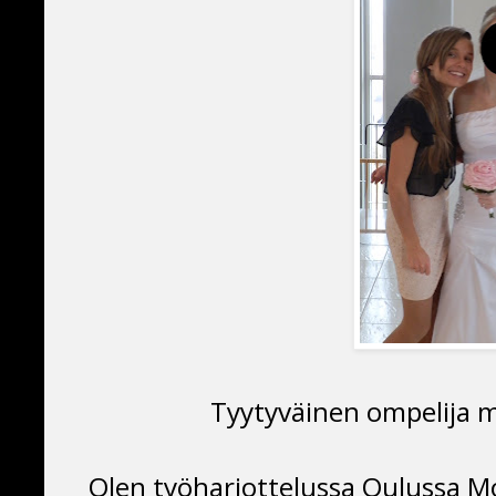
Tyytyväinen ompelija m
Olen työharjottelussa Oulussa M