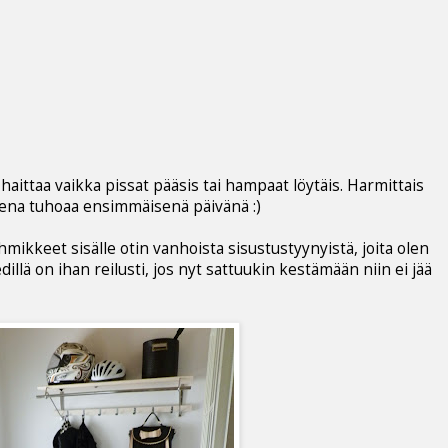
haittaa vaikka pissat pääsis tai hampaat löytäis. Harmittais
isena tuhoaa ensimmäisenä päivänä :)
hmikkeet sisälle otin vanhoista sisustustyynyistä, joita olen
llä on ihan reilusti, jos nyt sattuukin kestämään niin ei jää