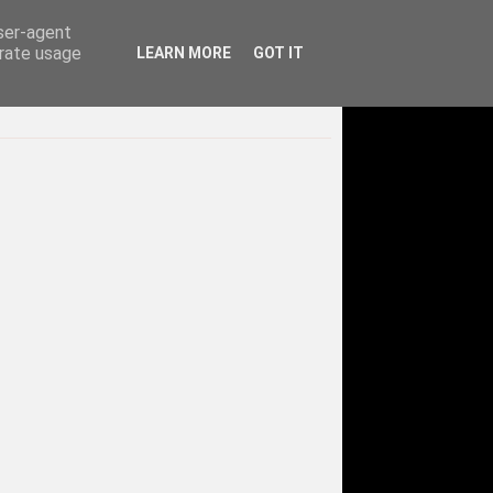
user-agent
erate usage
LEARN MORE
GOT IT