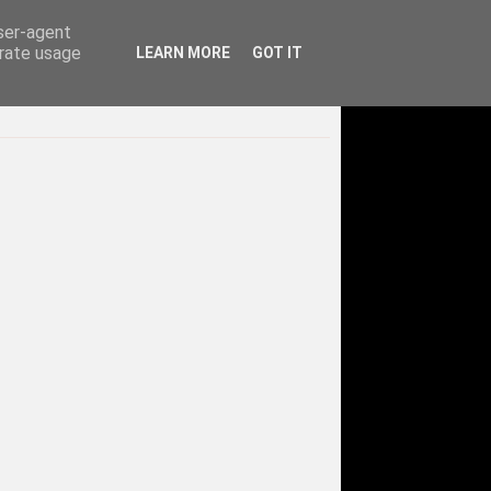
user-agent
erate usage
LEARN MORE
GOT IT