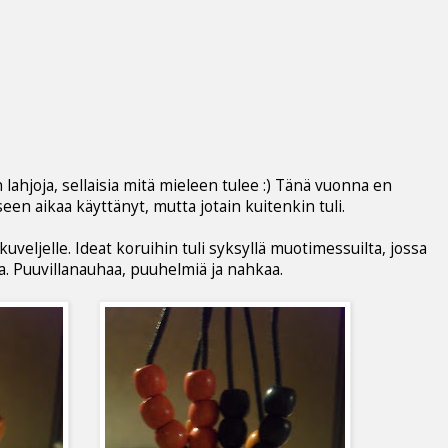
ahjoja, sellaisia mitä mieleen tulee :) Tänä vuonna en
seen aikaa käyttänyt, mutta jotain kuitenkin tuli.
uveljelle. Ideat koruihin tuli syksyllä muotimessuilta, jossa
ja. Puuvillanauhaa, puuhelmiä ja nahkaa.