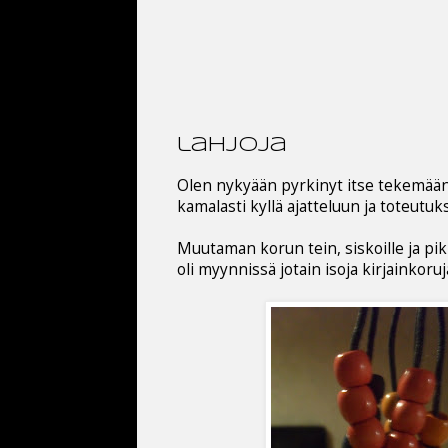
lahjoja
Olen nykyään pyrkinyt itse tekemään l
kamalasti kyllä ajatteluun ja toteutuk
Muutaman korun tein, siskoille ja pikk
oli myynnissä jotain isoja kirjainkoru