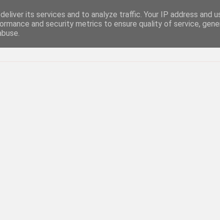
eliver its services and to analyze traffic. Your IP address and 
ormance and security metrics to ensure quality of service, gen
abuse.