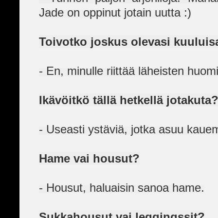
Jade on oppinut jotain uutta :)
Toivotko joskus olevasi kuuluis
- En, minulle riittää läheisten huom
Ikävöitkö tällä hetkellä jotakuta
- Useasti ystäviä, jotka asuu kau
Hame vai housut?
- Housut, haluaisin sanoa hame.
Sukkahousut vai leggingssit?