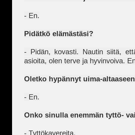
- En.
Pidätkö elämästäsi?
- Pidän, kovasti. Nautin siitä, e
asioita, olen terve ja hyvinvoiva. E
Oletko hypännyt uima-altaaseen 
- En.
Onko sinulla enemmän tyttö- va
- Tyttökavereita.