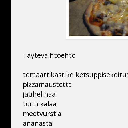
Täytevaihtoehto
tomaattikastike-ketsuppisekoitu
pizzamaustetta
jauhelihaa
tonnikalaa
meetvurstia
ananasta