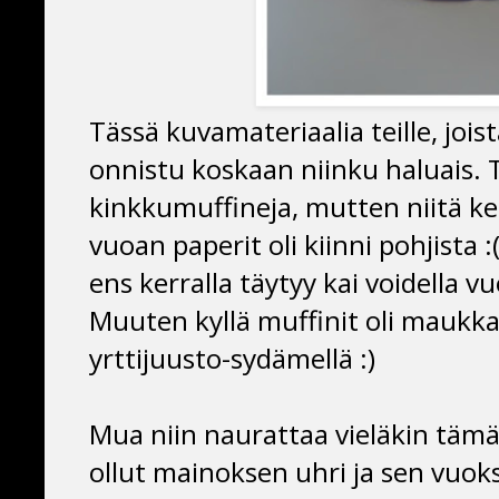
Tässä kuvamateriaalia teille, joi
onnistu koskaan niinku haluais. T
kinkkumuffineja, mutten niitä keh
vuoan paperit oli kiinni pohjista 
ens kerralla täytyy kai voidella v
Muuten kyllä muffinit oli maukkai
yrttijuusto-sydämellä :)
Mua niin naurattaa vieläkin täm
ollut mainoksen uhri ja sen vuoks