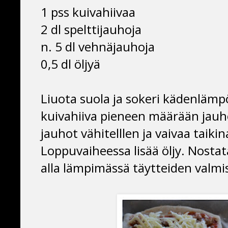
1 pss kuivahiivaa
2 dl spelttijauhoja
n. 5 dl vehnäjauhoja
0,5 dl öljyä
Liuota suola ja sokeri kädenlämp
kuivahiiva pieneen määrään jauho
jauhot vähitelllen ja vaivaa taiki
Loppuvaiheessa lisää öljy. Nostata
alla lämpimässä täytteiden valmi