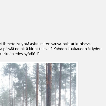
 ihmetellyt yhtä asiaa: miten vauva-palstat kuhisevat
ssa päivää ne niitä kirjoittelevat? Kahden kuukauden äitiyden
kerkeän edes syödä? :P