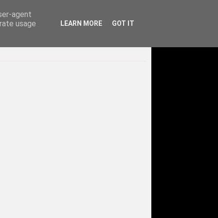
user-agent
erate usage
LEARN MORE
GOT IT