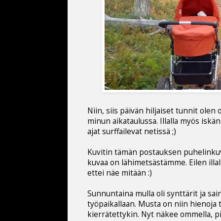
Niin, siis päivän hiljaiset tunnit ole
minun aikataulussa. Illalla myös isk
ajat surffailevat netissä ;)
Kuvitin tämän postauksen puhelinkuvil
kuvaa on lähimetsästämme. Eilen illal
ettei näe mitään :)
Sunnuntaina mulla oli synttärit ja sai
työpaikallaan. Musta on niin hienoja täl
kierrätettykin. Nyt näkee ommella, p