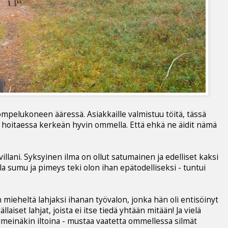
n ompelukoneen ääressä. Asiakkaille valmistuu töitä, tässä
än hoitaessa kerkeän hyvin ommella. Että ehkä ne äidit nämä
lani. Syksyinen ilma on ollut satumainen ja edelliset kaksi
la sumu ja pimeys teki olon ihan epätodelliseksi - tuntui
n mieheltä lahjaksi ihanan työvalon, jonka hän oli entisöinyt
laiset lahjat, joista ei itse tiedä yhtään mitään! Ja vielä
imeinäkin iltoina - mustaa vaatetta ommellessa silmät