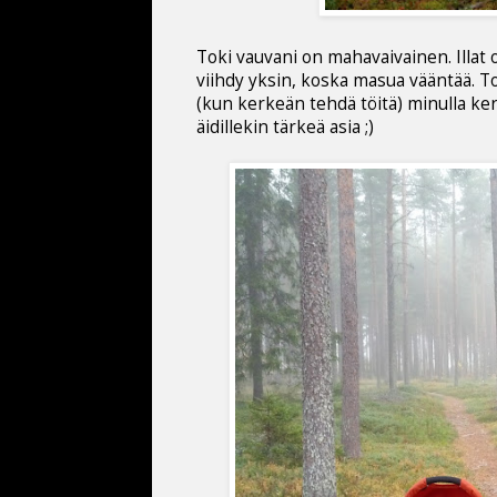
Toki vauvani on mahavaivainen. Illat o
viihdy yksin, koska masua vääntää. T
(kun kerkeän tehdä töitä) minulla kerk
äidillekin tärkeä asia ;)