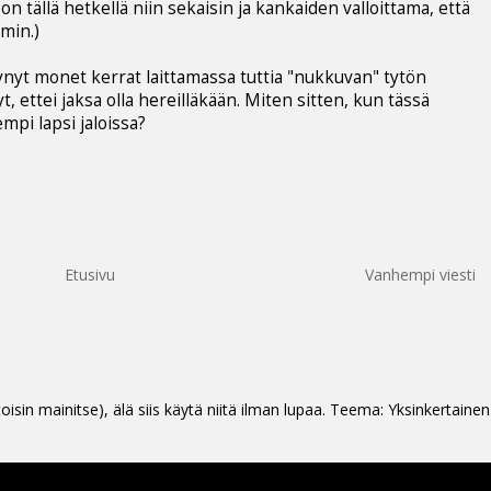
n tällä hetkellä niin sekaisin ja kankaiden valloittama, että
min.)
ynyt monet kerrat laittamassa tuttia "nukkuvan" tytön
 ettei jaksa olla hereilläkään. Miten sitten, kun tässä
empi lapsi jaloissa?
Etusivu
Vanhempi viesti
oisin mainitse), älä siis käytä niitä ilman lupaa. Teema: Yksinkertainen