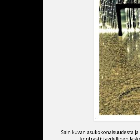
Sain kuvan asukokonaisuudesta ja juh
kontrasti: täydellinen las