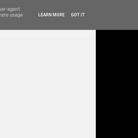
user-agent
erate usage
LEARN MORE
GOT IT