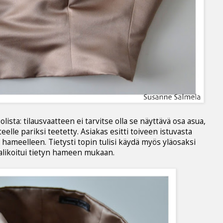
ista: tilausvaatteen ei tarvitse olla se näyttävä osa asua,
teelle pariksi teetetty.
Asiakas esitti toiveen istuvasta
le hameelleen. Tietysti topin tulisi käydä myös yläosaksi
valikoitui tietyn hameen mukaan.