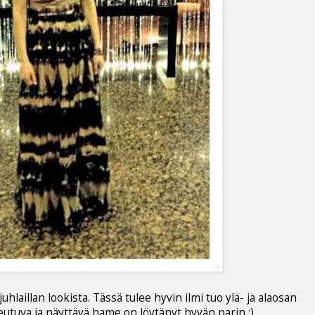
laillan lookista. Tässä tulee hyvin ilmi tuo ylä- ja alaosan
keutuva ja näyttävä hame on löytänyt hyvän parin :)