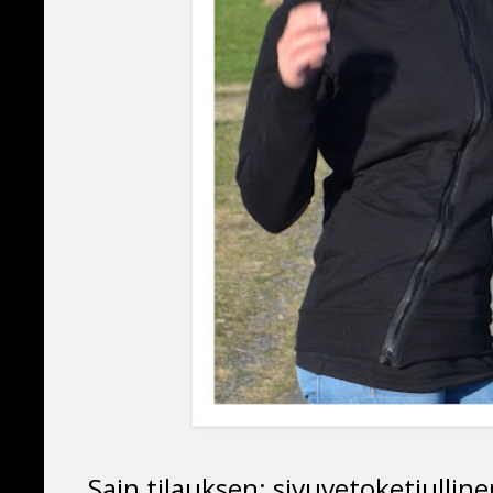
Sain tilauksen: sivuvetoketjulline