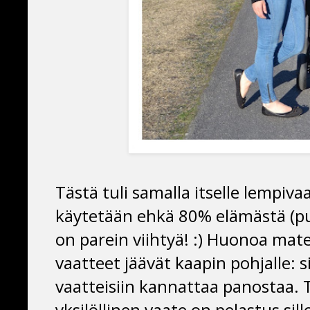
Tästä tuli samalla itselle lempivaa
käytetään ehkä 80% elämästä (pu
on parein viihtyä! :) Huonoa mater
vaatteet jäävät kaapin pohjalle: si
vaatteisiin kannattaa panostaa. 
yksilöllinen vaate on pelastus sill