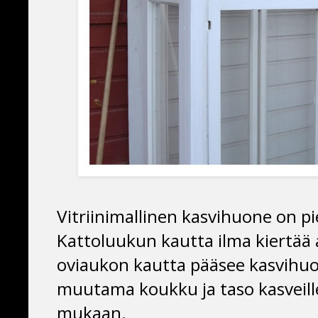
Vitriinimallinen kasvihuone on p
Kattoluukun kautta ilma kiertää a
oviaukon kautta pääsee kasvihu
muutama koukku ja taso kasveille
mukaan.