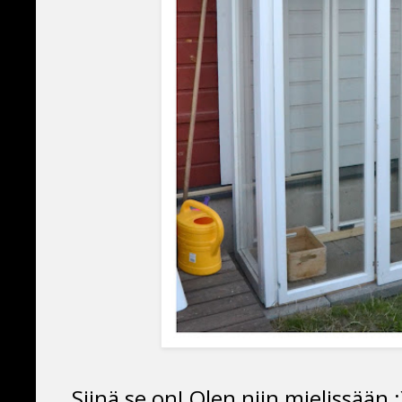
Siinä se on! Olen niin mielissään :)