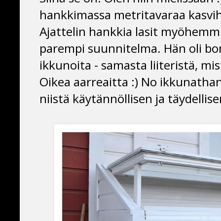
hankkimassa metritavaraa kasvi
Ajattelin hankkia lasit myöhemmi
parempi suunnitelma. Hän oli b
ikkunoita - samasta liiteristä, mi
Oikea aarreaitta :) No ikkunathan
niistä käytännöllisen ja täydelli