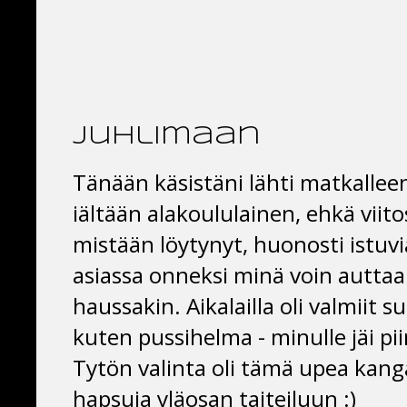
juhlimaan
Tänään käsistäni lähti matkallee
iältään alakoululainen, ehkä viito
mistään löytynyt, huonosti istuvi
asiassa onneksi minä voin autta
haussakin. Aikalailla oli valmiit 
kuten pussihelma - minulle jäi pii
Tytön valinta oli tämä upea kanga
hapsuja yläosan taiteiluun :)