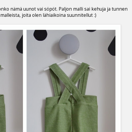
 onko nämä uunot vai söpöt. Paljon malli sai kehuja ja tunnen
leista, joita olen lähiaikoina suunnitellut :)