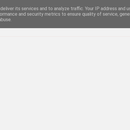
eliver its services and to analyze traffic. Your IP address and 
ormance and security metrics to ensure quality of service, gen
abuse.