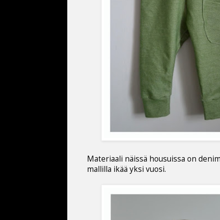
Materiaali näissä housuissa on denimt
mallilla ikää yksi vuosi.