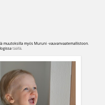
lä muutoksilla myös Muruni -vauvanvaatemallistoon.
blogissa
täällä
.