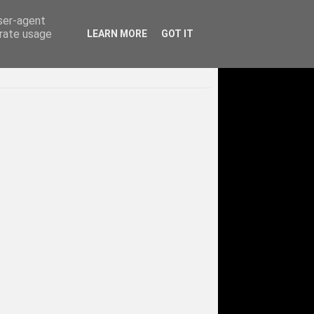
user-agent
erate usage
LEARN MORE
GOT IT